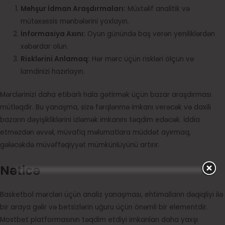
Mehşur İdman Araşdırmaları:
Müxtəlif analitik və
mütəxəssis mənbələrini yoxlayın.
İnformasiya Axını:
Oyun günündə baş verən yeniliklərdən
xəbərdar olun.
Risklərini Anlamaq:
Hər mərc üçün riskləri ölçün və
lamdinizi hazırlayın.
Mərclərinizi daha etibarlı hala gətirmək üçün bazar araşdırması
mütləqdir. Bu yanaşma, sizə fərqlənmə imkanı verəcək və daxili
bazarın dəyişikliklərini izləmək imkanını təqdim edəcək. İddia
etməzdən əvvəl, müvafiq məlumatlara müddət ayırmaq,
gələcəkdə müvəffəqiyyət mümkünlüyünü artırır.
Nəticə
Basketbol mərcləri üçün analiz yanaşması, ehtimalların dəqiqliyi ilə
bir araya gəlir və betsizlərin uğuru üçün önəmli bir elementdir.
Mostbet platformasının təqdim etdiyi imkanları daha yaxşı