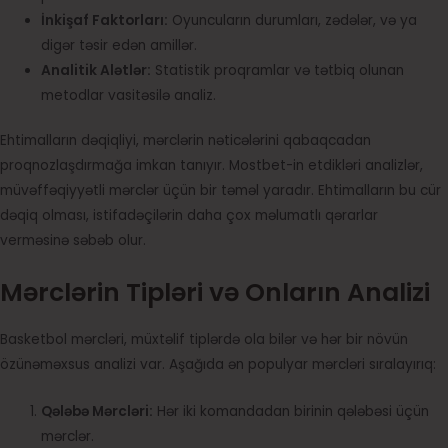
İnkişaf Faktorları:
Oyuncuların durumları, zədələr, və ya
digər təsir edən amillər.
Analitik Alətlər:
Statistik proqramlar və tətbiq olunan
metodlar vasitəsilə analiz.
Ehtimalların dəqiqliyi, mərclərin nəticələrini qabaqcadan
proqnozlaşdırmağa imkan tanıyır. Mostbet-in etdikləri analizlər,
müvəffəqiyyətli mərclər üçün bir təməl yaradır. Ehtimalların bu cür
dəqiq olması, istifadəçilərin daha çox məlumatlı qərarlar
verməsinə səbəb olur.
Mərclərin Tipləri və Onların Analizi
Basketbol mərcləri, müxtəlif tiplərdə ola bilər və hər bir növün
özünəməxsus analizi var. Aşağıda ən populyar mərcləri sıralayırıq:
Qələbə Mərcləri:
Hər iki komandadan birinin qələbəsi üçün
mərclər.