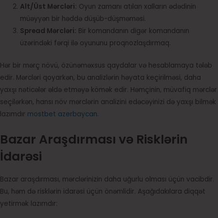
Alt/Üst Mərcləri:
Oyun zamanı atılan xalların ədədinin
müəyyən bir həddə düşüb-düşməməsi.
Spread Mərcləri:
Bir komandanın digər komandanın
üzərindəki fərqi ilə oyununu proqnozlaşdırmaq.
Hər bir mərç növü, özünəməxsus qaydalar və hesablamaya tələb
edir. Mərcləri qoyarkən, bu analizlərin həyata keçirilməsi, daha
yaxşı nəticələr əldə etməyə kömək edir. Həmçinin, müvafiq mərclər
seçilərkən, hansı növ mərclərin analizini edəcəyinizi də yaxşı bilmək
lazımdır
mostbet azerbaycan
.
Bazar Araşdırması və Risklərin
İdarəsi
Bazar araşdırması, mərclərinizin daha uğurlu olması üçün vacibdir.
Bu, həm də risklərin idarəsi üçün önəmlidir. Aşağıdakılara diqqət
yetirmək lazımdır: