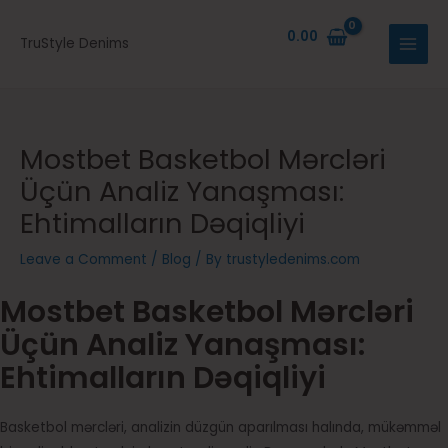
Skip
Post
MAIN
to
navigation
0.00
TruStyle Denims
MENU
content
Mostbet Basketbol Mərcləri
Üçün Analiz Yanaşması:
Ehtimalların Dəqiqliyi
Leave a Comment
/
Blog
/ By
trustyledenims.com
Mostbet Basketbol Mərcləri
Üçün Analiz Yanaşması:
Ehtimalların Dəqiqliyi
Basketbol mərcləri, analizin düzgün aparılması halında, mükəmməl