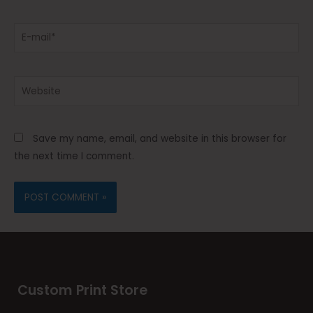
E-
mail*
Website
Save my name, email, and website in this browser for
the next time I comment.
Custom Print Store