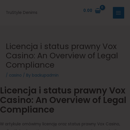
Skip
Post
MAIN
to
navigation
0.00
TruStyle Denims
MENU
content
Licencja i status prawny Vox
Casino: An Overview of Legal
Compliance
/
casino
/ By
backupadmin
Licencja i status prawny Vox
Casino: An Overview of Legal
Compliance
W artykule omówimy licencję oraz status prawny Vox Casino,